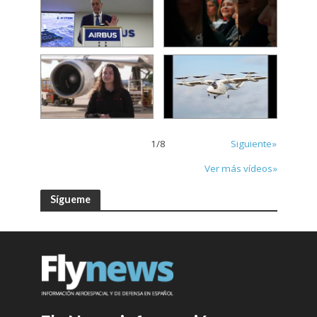
1
/
8
Siguiente»
Ver más vídeos»
Sígueme