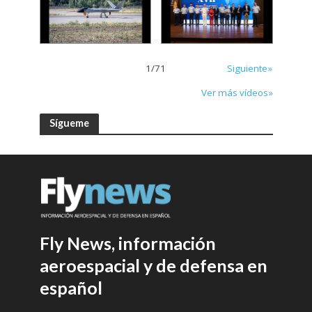
1
/
71
Siguiente»
Ver más vídeos»
Sígueme
Fly News, información
aeroespacial y de defensa en
español