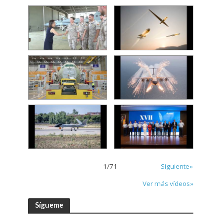
1
/
71
Siguiente»
Ver más vídeos»
Sígueme