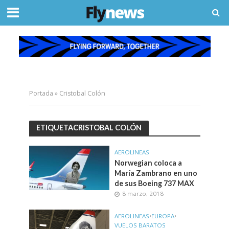
Portada
»
Cristobal Colón
ETIQUETACRISTOBAL COLÓN
AEROLINEAS
Norwegian coloca a
María Zambrano en uno
de sus Boeing 737 MAX
8 marzo, 2018
AEROLINEAS
•
EUROPA
•
VUELOS BARATOS