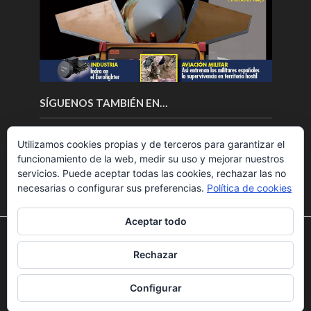
SÍGUENOS TAMBIÉN EN…
Utilizamos cookies propias y de terceros para garantizar el
funcionamiento de la web, medir su uso y mejorar nuestros
servicios. Puede aceptar todas las cookies, rechazar las no
necesarias o configurar sus preferencias.
Política de cookies
Aceptar todo
Utilizamos cookies para ofrecerte la mejor experiencia en
nuestra web.
Rechazar
Puedes aprender más sobre qué cookies utilizamos o
Copyright © 2018.Fly News.
Noticias aerospacial
/
Noticias
desactivarlas en los
ajustes
.
UAS aviación comercial
Configurar
Aceptar
Rechazar
Ajustes