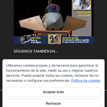
SÍGUENOS TAMBIÉN EN…
Utilizamos cookies propias y de terceros para garantizar el
funcionamiento de la web, medir su uso y mejorar nuestros
servicios. Puede aceptar todas las cookies, rechazar las no
necesarias o configurar sus preferencias.
Política de cookies
Aceptar todo
Utilizamos cookies para ofrecerte la mejor experiencia en
nuestra web.
Rechazar
Puedes aprender más sobre qué cookies utilizamos o
Copyright © 2018.Fly News.
Noticias aerospacial
/
Noticias