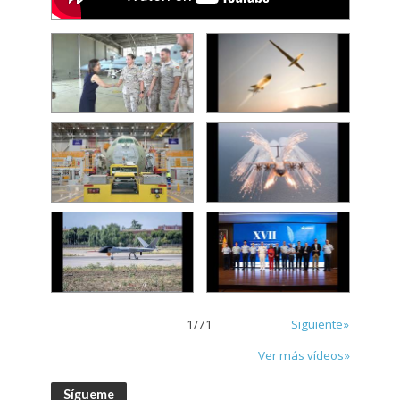
1
/
71
Siguiente»
Ver más vídeos»
Sígueme