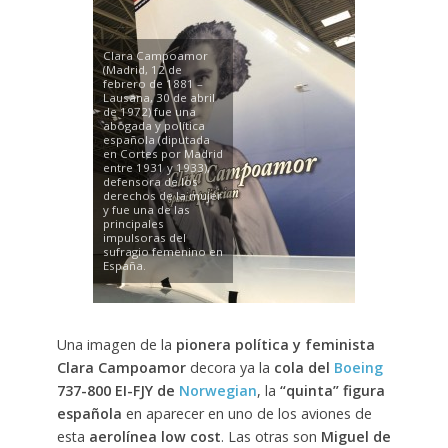
Clara Campoamor
(Madrid, 12 de
febrero de 1881 –
Lausana, 30 de abril
de 1972) fue una
abogada y política
española (diputada
en Cortes por Madrid
entre 1931 y 1933),
defensora de los
derechos de la mujer
y fue una de las
principales
impulsoras del
sufragio femenino en
España.
Una imagen de la
pionera política y feminista
Clara Campoamor
decora ya la
cola del
Boeing
737-800 EI-FJY de
Norwegian
, la
“quinta” figura
española
en aparecer en uno de los aviones de
esta
aerolínea low cost
. Las otras son
Miguel de