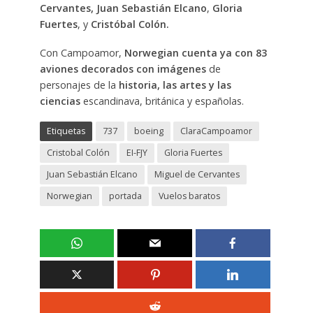
Cervantes
,
Juan Sebastián Elcano
,
Gloria
Fuertes
, y
Cristóbal Colón.
Con Campoamor,
Norwegian cuenta ya con 83
aviones decorados con imágenes
de
personajes de la
historia, las artes y las
ciencias
escandinava, británica y españolas.
Etiquetas
737
boeing
ClaraCampoamor
Cristobal Colón
EI-FJY
Gloria Fuertes
Juan Sebastián Elcano
Miguel de Cervantes
Norwegian
portada
Vuelos baratos