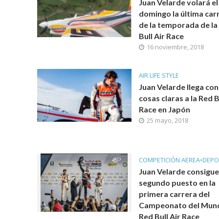
Juan Velarde volará el
domingo la última car
de la temporada de la
Bull Air Race
16 noviembre, 2018
AIR LIFE STYLE
Juan Velarde llega con
cosas claras a la Red B
Race en Japón
25 mayo, 2018
COMPETICIÓN AEREA
•
DEPO
Juan Velarde consigue
segundo puesto en la
primera carrera del
Campeonato del Mun
Red Bull Air Race