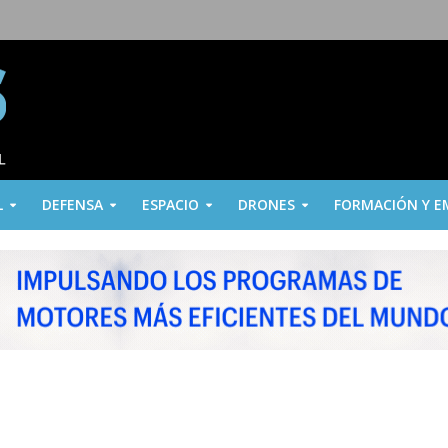
L
DEFENSA
ESPACIO
DRONES
FORMACIÓN Y E