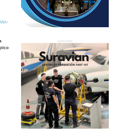
AÑA
•
a
mpico