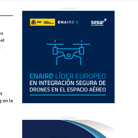
os
el
s
l
 en la