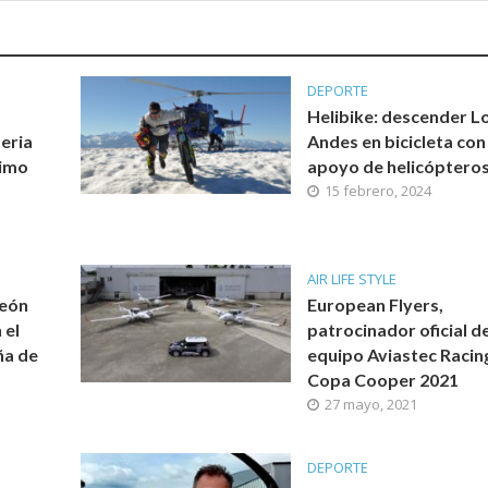
DEPORTE
Helibike: descender L
eria
Andes en bicicleta con 
ximo
apoyo de helicóptero
15 febrero, 2024
AIR LIFE STYLE
eón
European Flyers,
 el
patrocinador oficial de
ña de
equipo Aviastec Racing
Copa Cooper 2021
27 mayo, 2021
DEPORTE