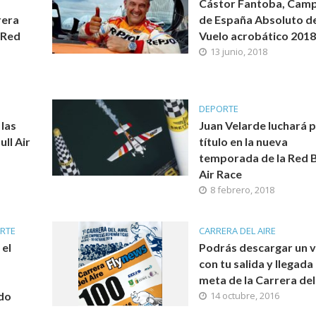
Cástor Fantoba, Cam
rera
de España Absoluto d
 Red
Vuelo acrobático 201
13 junio, 2018
DEPORTE
 las
Juan Velarde luchará p
ull Air
título en la nueva
temporada de la Red B
Air Race
8 febrero, 2018
RTE
CARRERA DEL AIRE
 el
Podrás descargar un 
con tu salida y llegada
meta de la Carrera del
do
14 octubre, 2016