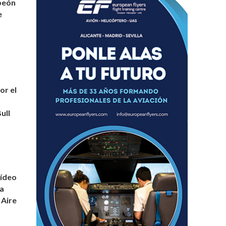
peón
e
8
or el
ull
vídeo
 a
 Aire