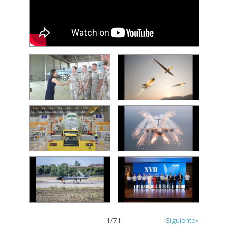
1
/
71
Siguiente»