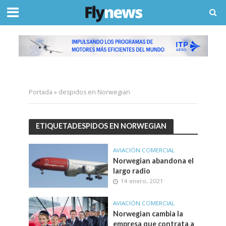
Portada
»
despidos en Norwegian
ETIQUETADESPIDOS EN NORWEGIAN
AVIACIÓN COMERCIAL
Norwegian abandona el
largo radio
14 enero, 2021
AVIACIÓN COMERCIAL
Norwegian cambia la
empresa que contrata a