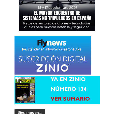
Síguenos en…