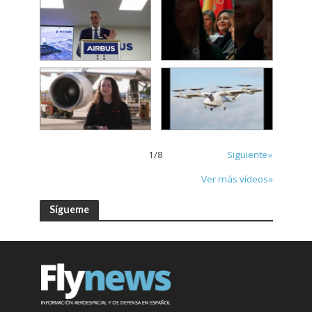
1
/
8
Siguiente»
Ver más vídeos»
Sígueme