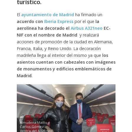
turístico.
El
ayuntamiento de Madrid
ha firmado un
acuerdo con
Iberia Express
por el que
la
aerolínea ha decorado el
Airbus
A321neo
EC-
NIF con el nombre de Madrid
y realizará
acciones de promoción de la ciudad en Alemania,
Francia, Italia, y Reino Unido. La decoración
madrileña llega al interior del mismo ya que
los
asientos cuentan con cabezales con imágenes
de monumentos y edificios emblemáticos de
Madrid
.
Almudena Maíllo y
Carlos Gómez
dentro del A321neo