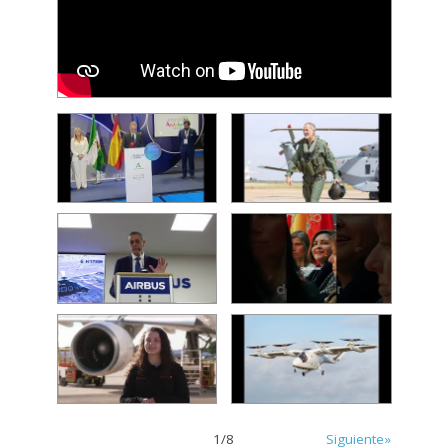
1
/
8
Siguiente»