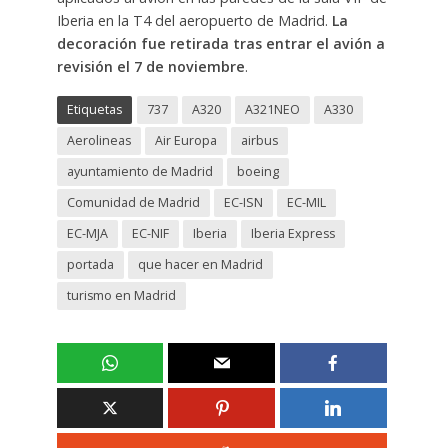
Iberia en la T4 del aeropuerto de Madrid.
La
decoración fue retirada tras entrar el avión a
revisión el 7 de noviembre
.
Etiquetas
737
A320
A321NEO
A330
Aerolineas
Air Europa
airbus
ayuntamiento de Madrid
boeing
Comunidad de Madrid
EC-ISN
EC-MIL
EC-MJA
EC-NIF
Iberia
Iberia Express
portada
que hacer en Madrid
turismo en Madrid