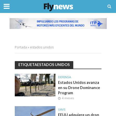
Portada
»
estados unidos
ETIQUETAESTADOS UNIDOS
DEFENSA
Estados Unidos avanza
en su Drone Dominance
Program
4 meses
UAVS
EEUU adquiere un dron