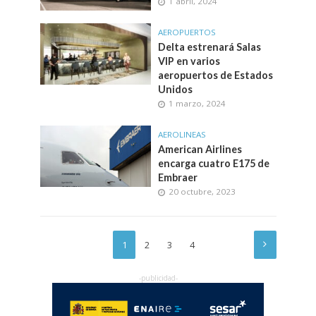
1 abril, 2024
AEROPUERTOS
Delta estrenará Salas
VIP en varios
aeropuertos de Estados
Unidos
1 marzo, 2024
AEROLINEAS
American Airlines
encarga cuatro E175 de
Embraer
20 octubre, 2023
1
2
3
4