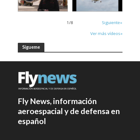
1
/
8
Siguiente»
Ver más vídeos»
Sígueme
Fly News, información
aeroespacial y de defensa en
español