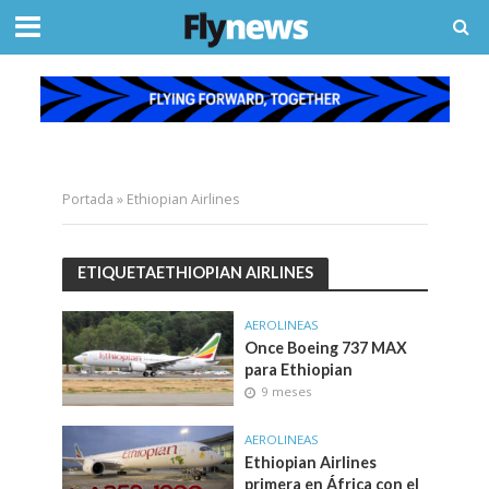
Portada
»
Ethiopian Airlines
ETIQUETAETHIOPIAN AIRLINES
AEROLINEAS
Once Boeing 737 MAX
para Ethiopian
9 meses
AEROLINEAS
Ethiopian Airlines
primera en África con el