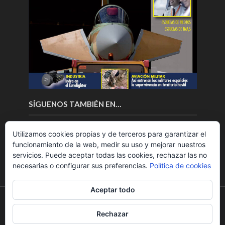
SÍGUENOS TAMBIÉN EN…
Utilizamos cookies propias y de terceros para garantizar el
funcionamiento de la web, medir su uso y mejorar nuestros
servicios. Puede aceptar todas las cookies, rechazar las no
necesarias o configurar sus preferencias.
Política de cookies
Aceptar todo
Utilizamos cookies para ofrecerte la mejor experiencia en
nuestra web.
Rechazar
Puedes aprender más sobre qué cookies utilizamos o
Copyright © 2018.Fly News.
Noticias aerospacial
/
Noticias