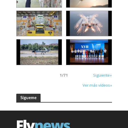
1
/
71
Siguiente»
Ver más vídeos»
Sígueme