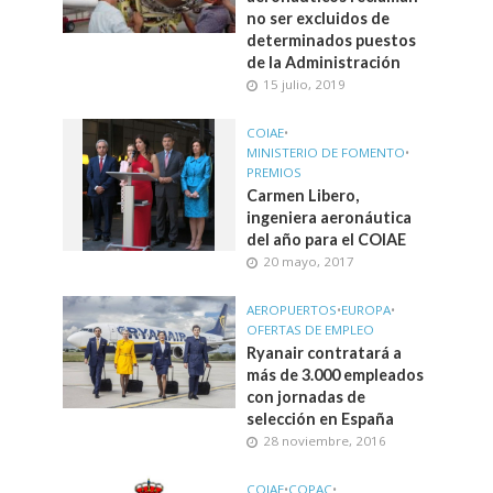
no ser excluidos de
determinados puestos
de la Administración
15 julio, 2019
COIAE
•
MINISTERIO DE FOMENTO
•
PREMIOS
Carmen Libero,
ingeniera aeronáutica
del año para el COIAE
20 mayo, 2017
AEROPUERTOS
•
EUROPA
•
OFERTAS DE EMPLEO
Ryanair contratará a
más de 3.000 empleados
con jornadas de
selección en España
28 noviembre, 2016
COIAE
•
COPAC
•