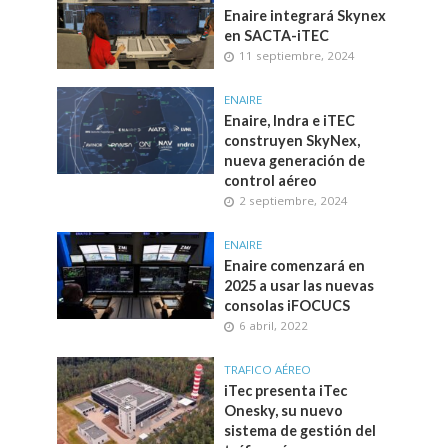
Enaire integrará Skynex
en SACTA-iTEC
11 septiembre, 2024
ENAIRE
Enaire, Indra e iTEC
construyen SkyNex,
nueva generación de
control aéreo
2 septiembre, 2024
ENAIRE
Enaire comenzará en
2025 a usar las nuevas
consolas iFOCUCS
6 abril, 2022
TRAFICO AÉREO
iTec presenta iTec
Onesky, su nuevo
sistema de gestión del