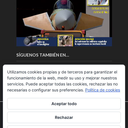
SÍGUENOS TAMBIÉN EN…
Utilizamos cookies propias y de terceros para garantizar el
funcionamiento de la web, medir su uso y mejorar nuestros
servicios. Puede aceptar todas las cookies, rechazar las no
necesarias o configurar sus preferencias.
Política de cookies
Aceptar todo
Utilizamos cookies para ofrecerte la mejor experiencia en
nuestra web.
Rechazar
Puedes aprender más sobre qué cookies utilizamos o
Copyright © 2018.Fly News.
Noticias aerospacial
/
Noticias
desactivarlas en los
ajustes
.
UAS aviación comercial