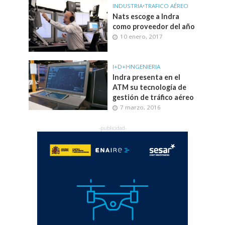
INDUSTRIA
•
TRAFICO AÉREO
Nats escoge a Indra
como proveedor del año
10 enero, 2017
I+D+I
•
INGENIERIA
Indra presenta en el
ATM su tecnología de
gestión de tráfico aéreo
7 marzo, 2016