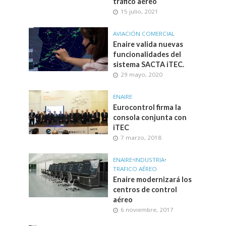
tráfico aéreo
15 julio, 2021
AVIACIÓN COMERCIAL
Enaire valida nuevas
funcionalidades del
sistema SACTA iTEC.
29 mayo, 2020
ENAIRE
Eurocontrol firma la
consola conjunta con
iTEC
7 marzo, 2018
ENAIRE
•
INDUSTRIA
•
TRAFICO AÉREO
Enaire modernizará los
centros de control
aéreo
6 noviembre, 2017