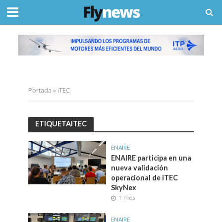
Portada
»
iTEC
ETIQUETAITEC
ENAIRE
ENAIRE participa en una
nueva validación
operacional de iTEC
SkyNex
1 mes
ENAIRE