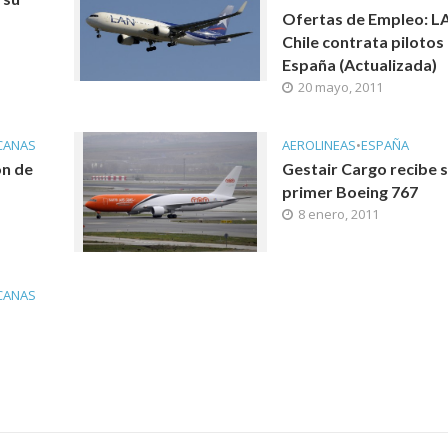
Ofertas de Empleo: L
Chile contrata pilotos
España (Actualizada)
20 mayo, 2011
CANAS
AEROLINEAS
•
ESPAÑA
ón de
Gestair Cargo recibe 
primer Boeing 767
8 enero, 2011
CANAS