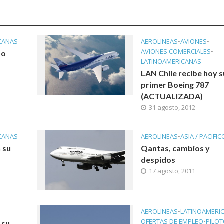
CANAS
AEROLINEAS
•
AVIONES
•
AVIONES COMERCIALES
•
to
LATINOAMERICANAS
LAN Chile recibe hoy s
primer Boeing 787
(ACTUALIZADA)
31 agosto, 2012
CANAS
AEROLINEAS
•
ASIA / PACIFIC
 su
Qantas, cambios y
despidos
17 agosto, 2011
AEROLINEAS
•
LATINOAMERI
OFERTAS DE EMPLEO
•
PILO
 su