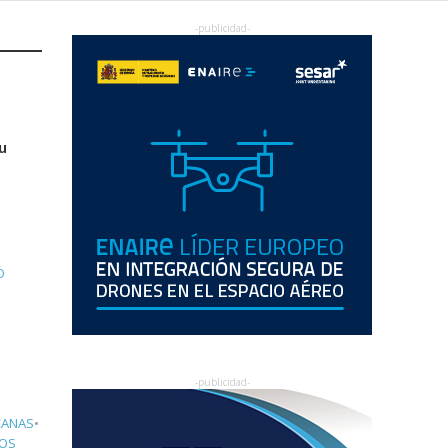
u
O
CANAS
•
TOS