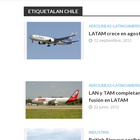
ETIQUETALAN CHILE
AEROLINEAS
•
LATINOAMERI
LATAM crece en agos
12 septiembre, 2012
AEROLINEAS
•
LATINOAMERI
LAN y TAM completan
fusión en LATAM
22 junio, 2012
INDUSTRIA
British Airways recibe