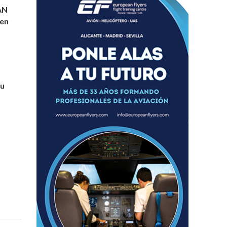
AN
 en
su