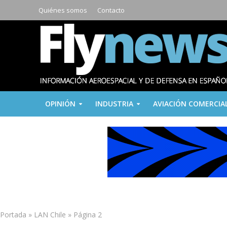
Quiénes somos
Contacto
OPINIÓN
INDUSTRIA
AVIACIÓN COMERCIA
Portada
»
LAN Chile
»
Página 2