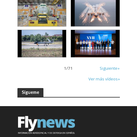
1
/
71
Siguiente»
Ver más vídeos»
Sígueme