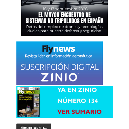
Síguenos en…