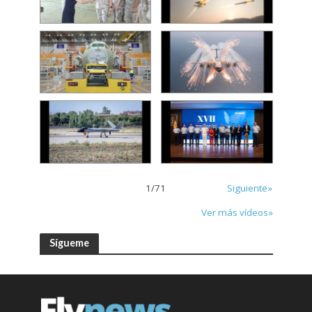
1
/
71
Siguiente»
Ver más vídeos»
Sígueme