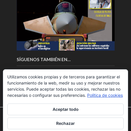
SÍGUENOS TAMBIÉN EN…
Utilizamos cookies propias y de terceros para garantizar el
funcionamiento de la web, medir su uso y mejorar nuestros
servicios. Puede aceptar todas las cookies, rechazar las no
necesarias o configurar sus preferencias.
Política de cookies
Aceptar todo
Utilizamos cookies para ofrecerte la mejor experiencia en
nuestra web.
Rechazar
Puedes aprender más sobre qué cookies utilizamos o
Copyright © 2018.Fly News.
Noticias aerospacial
/
Noticias
desactivarlas en los
ajustes
.