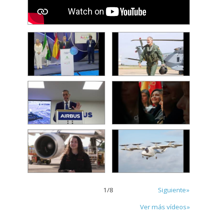
1
/
8
Siguiente»
Ver más vídeos»