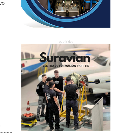
evo
a