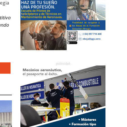
tegia
itivo
endo