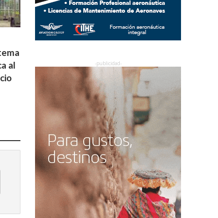
stema
a al
cio