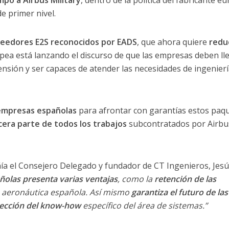
empo a Airbus Military
, dentro de la política del fabricante e
e primer nivel.
veedores E2S reconocidos por EADS
, que ahora quiere
reduc
ropea está lanzando el discurso de que las empresas deben ll
nsión y ser capaces de atender las necesidades de ingenierí
1 empresas españolas
para afrontar con garantías estos paq
era parte de todos los trabajos
subcontratados por Airbu
a el Consejero Delegado y fundador de CT Ingenieros, Jesú
ñolas presenta varias ventajas
, como la
retención de las
a aeronáutica española. Así mismo
garantiza el futuro de las
ección del know-how
específico del área de sistemas.”