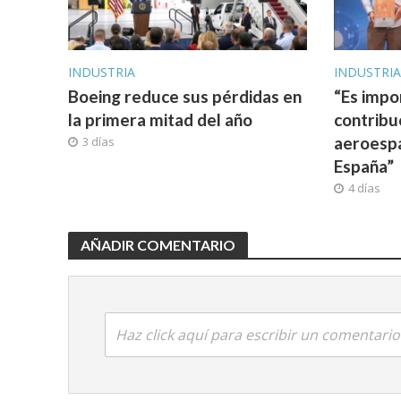
INDUSTRIA
INDUSTRI
Boeing reduce sus pérdidas en
“Es impo
la primera mitad del año
contribu
aeroespa
3 días
España”
4 días
AÑADIR COMENTARIO
Haz click aquí para escribir un comentario