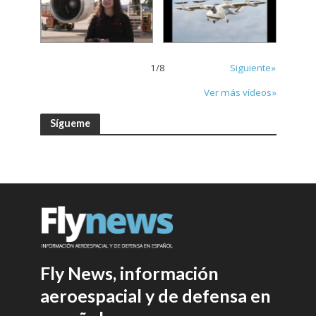
1
/
8
Siguiente»
Ver más vídeos»
Sígueme
Fly News, información
aeroespacial y de defensa en