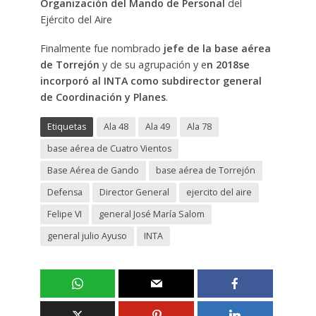
Organización del Mando de Personal
del
Ejército del Aire
Finalmente fue nombrado
jefe de la base aérea
de Torrejón
y de su agrupación y e
n 2018se
incorporó al INTA como subdirector general
de Coordinación y Planes
.
Etiquetas
Ala 48
Ala 49
Ala 78
base aérea de Cuatro Vientos
Base Aérea de Gando
base aérea de Torrejón
Defensa
Director General
ejercito del aire
Felipe VI
general José María Salom
general julio Ayuso
INTA