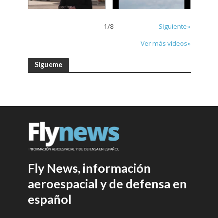
1
/
8
Siguiente»
Ver más vídeos»
Sígueme
Fly News, información
aeroespacial y de defensa en
español