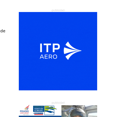
,
 de