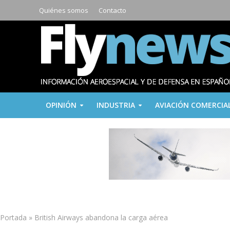
Quiénes somos
Contacto
OPINIÓN
INDUSTRIA
AVIACIÓN COMERCIA
Portada
»
British Airways abandona la carga aérea