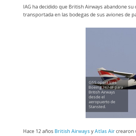
IAG ha decidido que British Airways abandone su 
transportada en las bodegas de sus aviones de pa
GSS opera tres
Boeing 747-8F para
British Airways
desde el
aeropuerto de
Stansted.
Hace 12 años
British Airways
y
Atlas Air
crearon