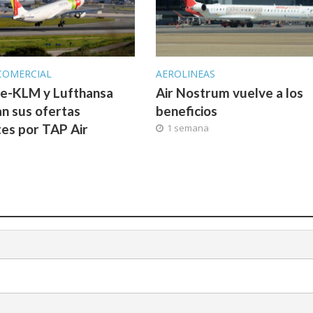
COMERCIAL
AEROLINEAS
ce-KLM y Lufthansa
Air Nostrum vuelve a los
n sus ofertas
beneficios
tes por TAP Air
1 semana
l
a