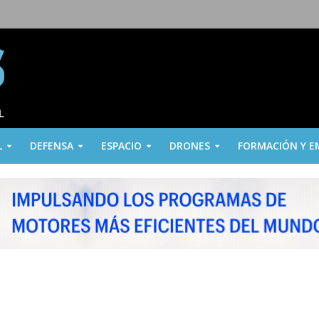
L
DEFENSA
ESPACIO
DRONES
FORMACIÓN Y E