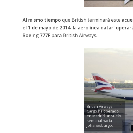
Al mismo tiempo
que British terminará este
acue
el 1 de mayo de 2014
,
la aerolínea qatarí opera
Boeing 777F
para British Airways.
British Airways
Cargo ha operado
en Madrid un vuelo
semanal hacia
Johanesburgo.