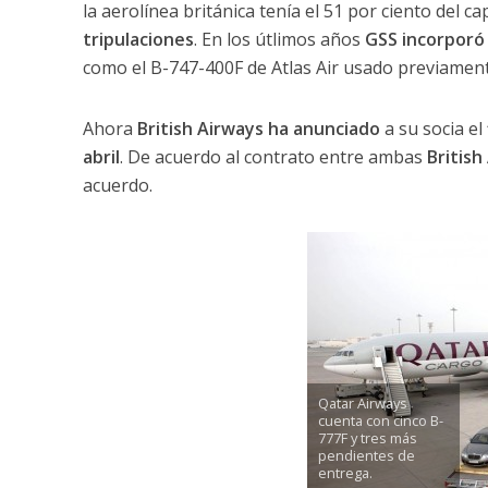
la aerolínea británica tenía el 51 por ciento del 
tripulaciones
. En los útlimos años
GSS incorporó
como el B-747-400F de Atlas Air usado previamen
Ahora
British Airways ha anunciado
a su socia el
abril
. De acuerdo al contrato entre ambas
British
acuerdo.
Qatar Airways
cuenta con cinco B-
777F y tres más
pendientes de
entrega.