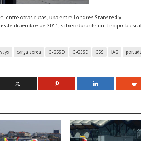
o, entre otras rutas, una entre
Londres Stansted y
esde diciembre de 2011
, si bien durante un tiempo la esca
rways
carga aérea
G-GSSD
G-GSSE
GSS
IAG
portad