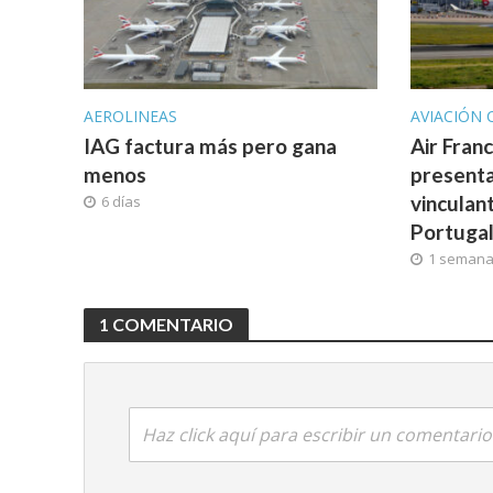
AEROLINEAS
AVIACIÓN 
IAG factura más pero gana
Air Fran
menos
presenta
vinculan
6 días
Portuga
1 seman
1 COMENTARIO
Haz click aquí para escribir un comentario