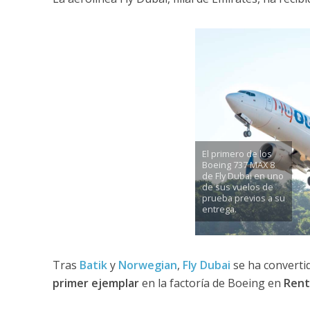
El primero de los
Boeing 737 MAX 8
de Fly Dubai en uno
de sus vuelos de
prueba previos a su
entrega.
Tras
Batik
y
Norwegian
,
Fly Dubai
se ha convertid
primer ejemplar
en la factoría de Boeing en
Ren