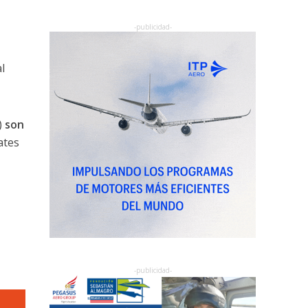
l
)
son
ates