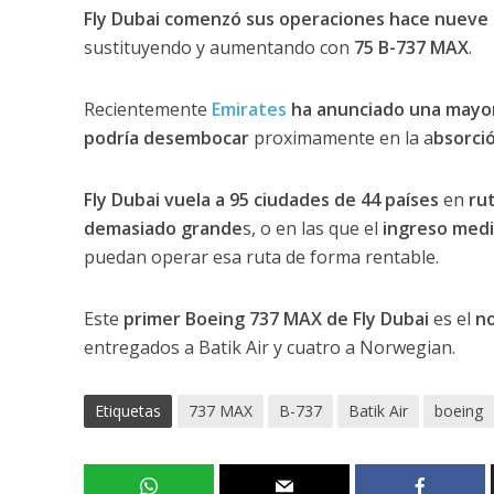
Fly Dubai comenzó sus operaciones hace nueve
sustituyendo y aumentando con
75 B-737 MAX
.
Recientemente
Emirates
ha anunciado una mayor c
podría desembocar
proximamente en la a
bsorció
Fly Dubai vuela a 95 ciudades de 44 países
en
ru
demasiado grande
s, o en las que el
ingreso medi
puedan operar esa ruta de forma rentable.
Este
primer Boeing 737 MAX de Fly Dubai
es el
no
entregados a Batik Air y cuatro a Norwegian.
Etiquetas
737 MAX
B-737
Batik Air
boeing