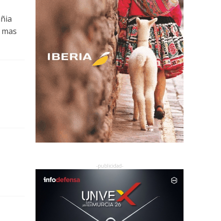
ñia
y mas