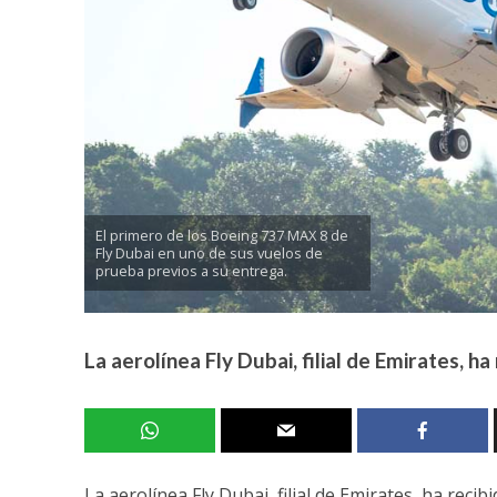
El primero de los Boeing 737 MAX 8 de
Fly Dubai en uno de sus vuelos de
prueba previos a su entrega.
La aerolínea Fly Dubai, filial de Emirates, 
La aerolínea Fly Dubai, filial de Emirates, ha rec