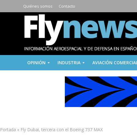
Quiénes somos
Contacto
OPINIÓN
INDUSTRIA
AVIACIÓN COMERCIA
Portada
»
Fly Dubai, tercera con el Boeing 737 MAX