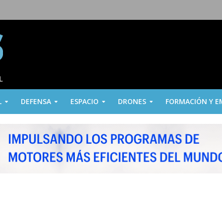
L
DEFENSA
ESPACIO
DRONES
FORMACIÓN Y E