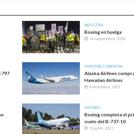
INDUSTRIA
Boeing en huelga
14 septiembre, 2024
AVIACIÓN COMERCIAL
B-797
Alaska Airlines compr
Hawaiian Airlines
4 diciembre, 2023
AVIONES
mo
Boeing completa el pr
vuelo del B-737-10
19 junio, 2021