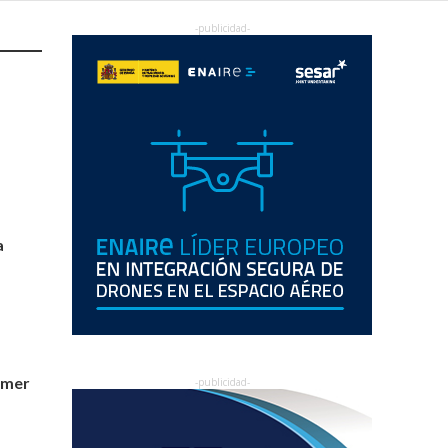
a
imer