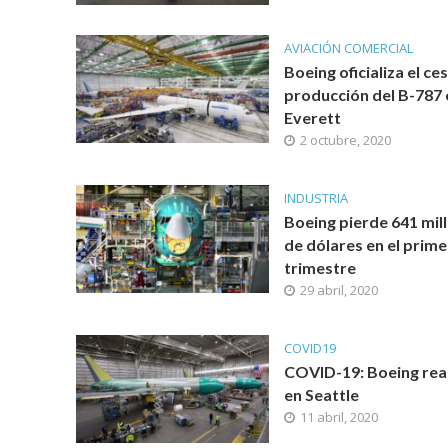
AVIACIÓN COMERCIAL
Boeing oficializa el ce
producción del B-787 
Everett
2 octubre, 2020
INDUSTRIA
Boeing pierde 641 mil
de dólares en el prime
trimestre
29 abril, 2020
COVID19
COVID-19: Boeing re
en Seattle
11 abril, 2020