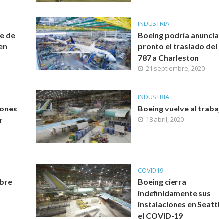
INDUSTRIA
se de
Boeing podría anuncia
en
pronto el traslado del
787 a Charleston
21 septiembre, 2020
INDUSTRIA
lones
Boeing vuelve al traba
r
18 abril, 2020
COVID19
abre
Boeing cierra
indefinidamente sus
instalaciones en Seatt
el COVID-19