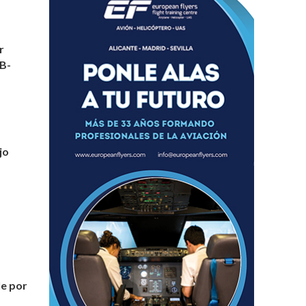
r
 B-
jo
le por