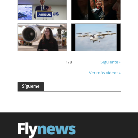
1
/
8
Siguiente»
Ver más vídeos»
Sígueme