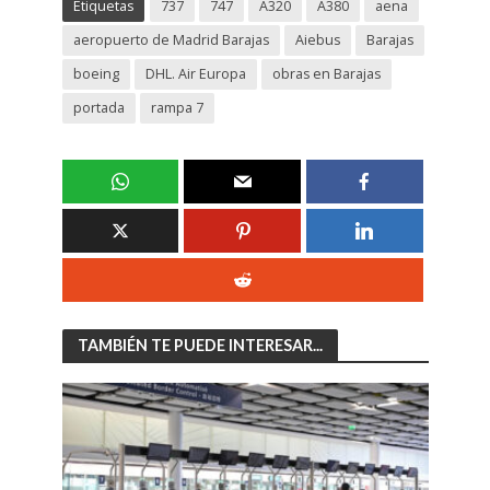
Etiquetas
737
747
A320
A380
aena
aeropuerto de Madrid Barajas
Aiebus
Barajas
boeing
DHL. Air Europa
obras en Barajas
portada
rampa 7
TAMBIÉN TE PUEDE INTERESAR...