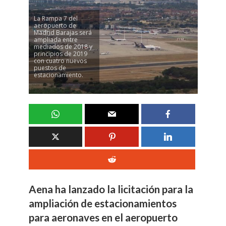
La Rampa 7 del
aeropuerto de
Madrid Barajas será
ampliada entre
mediados de 2018 y
principios de 2019
con cuatro nuevos
puestos de
estacionamiento.
Aena ha lanzado la licitación para la
ampliación de estacionamientos
para aeronaves en el aeropuerto