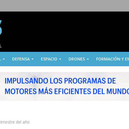
L
DEFENSA
ESPACIO
DRONES
FORMACIÓN Y E
rimestre del año