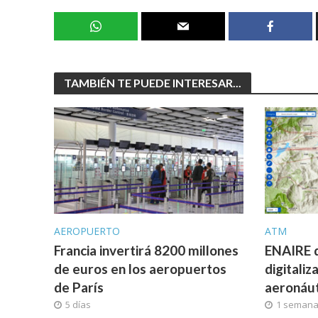
TAMBIÉN TE PUEDE INTERESAR...
AEROPUERTO
ATM
Francia invertirá 8200 millones
ENAIRE d
de euros en los aeropuertos
digitaliz
de París
aeronáut
5 días
1 seman