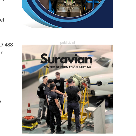
el
27.488
on
e