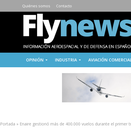
Quiénes somos
Contacto
OPINIÓN
INDUSTRIA
AVIACIÓN COMERCIA
Portada
»
Enaire gestionó más de 400.000 vuelos durante el primer t