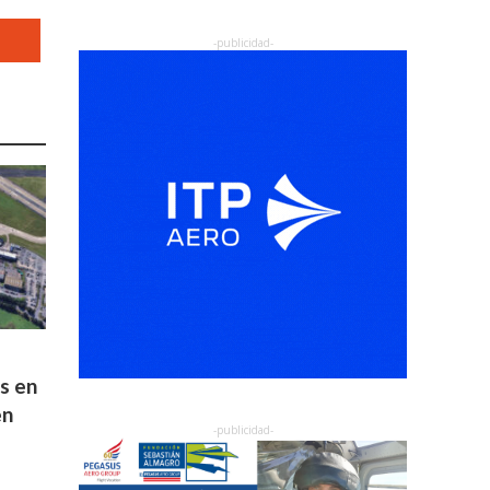
os en
en