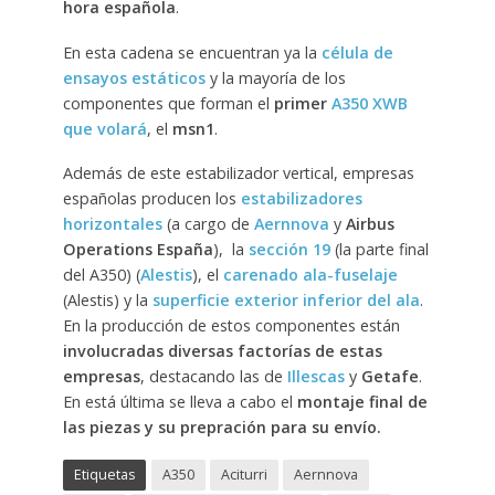
hora española
.
En esta cadena se encuentran ya la
célula de
ensayos estáticos
y la mayoría de los
componentes que forman el
primer
A350 XWB
que volará
, el
msn1
.
Además de este estabilizador vertical, empresas
españolas producen los
estabilizadores
horizontales
(a cargo de
Aernnova
y
Airbus
Operations España
), la
sección 19
(la parte final
del A350) (
Alestis
), el
carenado ala-fuselaje
(Alestis) y la
superficie exterior inferior del ala
.
En la producción de estos componentes están
involucradas diversas factorías de estas
empresas
, destacando las de
Illescas
y
Getafe
.
En está última se lleva a cabo el
montaje final de
las piezas y su prepración para su envío.
Etiquetas
A350
Aciturri
Aernnova