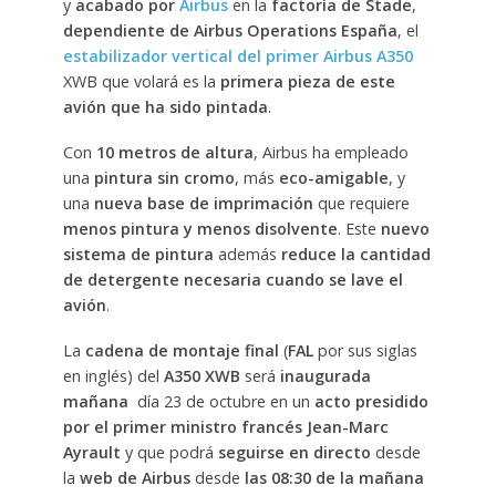
y
acabado por
Airbus
en la
factoría de Stade
,
dependiente de Airbus Operations España
, el
estabilizador vertical del primer Airbus A350
XWB que volará es la
primera pieza de este
avión que ha sido pintada
.
Con
10 metros de altura
, Airbus ha empleado
una
pintura sin cromo
, más
eco-amigable
, y
una
nueva base de imprimación
que requiere
menos pintura y menos disolvente
. Este
nuevo
sistema de pintura
además
reduce la cantidad
de detergente necesaria cuando se lave el
avión
.
La
cadena de montaje final
(
FAL
por sus siglas
en inglés) del
A350 XWB
será
inaugurada
mañana
día 23 de octubre en un
acto presidido
por el primer ministro francés
Jean-Marc
Ayrault
y que podrá
seguirse en directo
desde
la
web de Airbus
desde
las 08:30 de la mañana