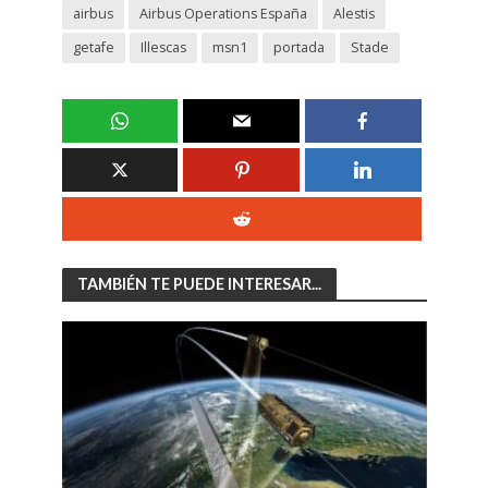
airbus
Airbus Operations España
Alestis
getafe
Illescas
msn1
portada
Stade
TAMBIÉN TE PUEDE INTERESAR...