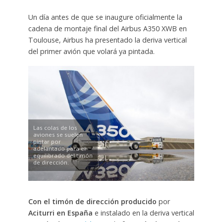
Un día antes de que se inaugure oficialmente la
cadena de montaje final del Airbus A350 XWB en
Toulouse, Airbus ha presentado la deriva vertical
del primer avión que volará ya pintada.
Las colas de los
aviones se suelen
pintar por
adelantado para el
equilibrado del timón
de dirección.
Con el timón de dirección producido
por
Aciturri
en España
e instalado en la deriva vertical