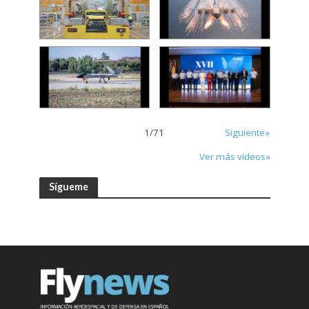
1
/
71
Siguiente»
Ver más vídeos»
Sígueme