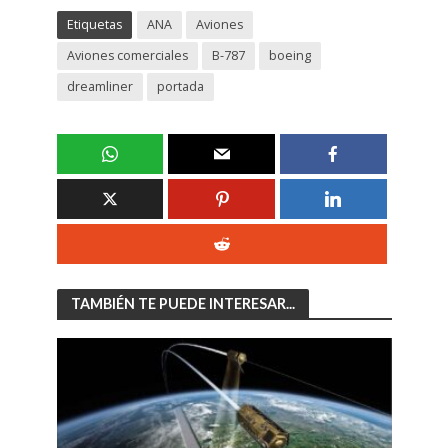
Etiquetas
ANA
Aviones
Aviones comerciales
B-787
boeing
dreamliner
portada
TAMBIÉN TE PUEDE INTERESAR...