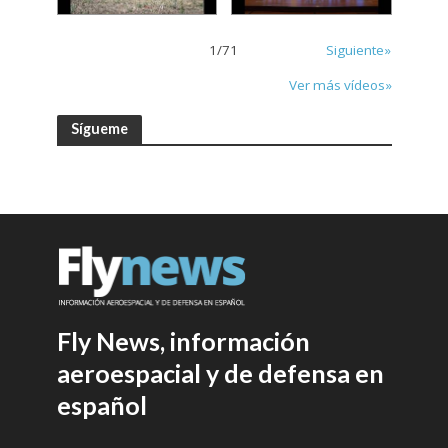
1
/
71
Siguiente»
Ver más vídeos»
Sígueme
Fly News, información
aeroespacial y de defensa en
español