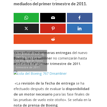
mediados del primer trimestre de 2011.
Ya es oficial:
las primeras entregas
del nuevo
Los primeros Boeing
787 Dreamliner no
Boeing 787 Dreamliner
no comenzarán hasta
se entregarán hasta
mediados del primer trimestre de 2011
.
mediados del primer
trimestre de 2011.
«La
revisión de la fecha de entrega
se ha
efectuado después de evaluar la
disponibilidad
de un motor necesario
para las fase finales de
las pruebas de vuelo este otoño». Se señala en la
nota de prensa de Boeing
.