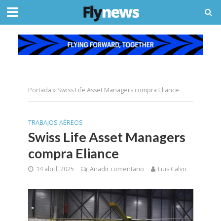
Portada
»
Swiss Life Asset Managers compra Eliance
TRABAJOS AÉREOS
Swiss Life Asset Managers
compra Eliance
14 abril, 2025
Añadir comentario
Luis Calvo