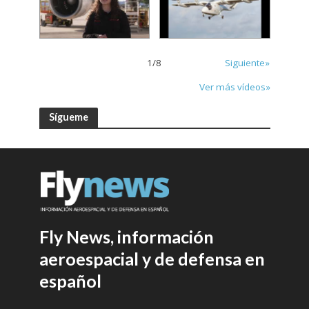
1
/
8
Siguiente»
Ver más vídeos»
Sígueme
Fly News, información
aeroespacial y de defensa en
español