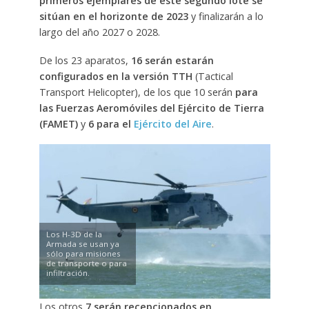
primeros ejemplares de este segundo lote se
sitúan en el horizonte de 2023
y finalizarán a lo
largo del año 2027 o 2028.
De los 23 aparatos,
16 serán estarán
configurados en la versión TTH
(Tactical
Transport Helicopter), de los que 10 serán
para
las Fuerzas Aeromóviles del Ejército de Tierra
(FAMET)
y
6 para el
Ejército del Aire
.
Los H-3D de la
Armada se usan ya
sólo para misiones
de transporte o para
infiltración.
Los otros
7 serán recepcionados en