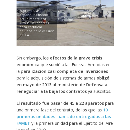
El primer NH90
español es usado
actualmente por
Airbus Helicopters
para certificar
equipos de la versión
del EA.
Sin embargo, los
efectos de la grave crisis
económica
que sumió a las Fuerzas Armadas en
la p
aralización casi completa de inversiones
para la adquisición de sistemas de armas
obligó
en mayo de 2013 al ministerio de Defensa a
renegociar a la baja los contratos
ya suscritos.
El
resultado fue pasar de 45 a 22 aparatos
para
una primera fase del contrato, de los que las
10
primeras unidades han sido entregadas a las
FAMET
y la primera unidad para el Ejército del Aire
lo será en 2019.