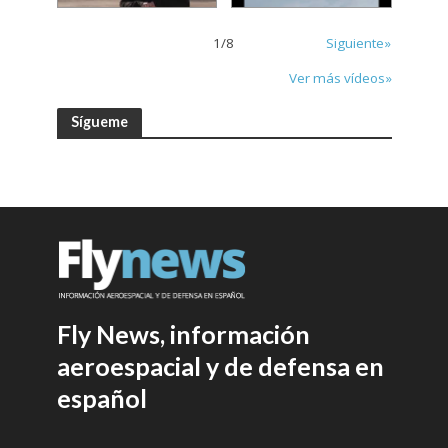
1
/
8
Siguiente»
Ver más vídeos»
Sígueme
Fly News, información
aeroespacial y de defensa en
español