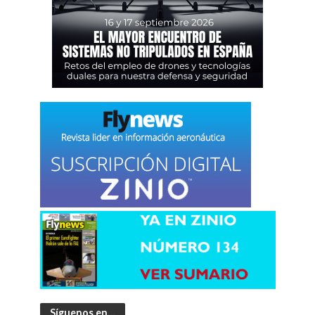
Síguenos en…