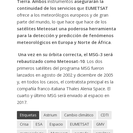
Tierra
.
Ambos
instrumentos
asegurarán la
continuidad de los servicios q
ue
EUMETSAT
ofrece a los meteorólogos europeos y de gran
parte del mundo, lo que hace que hace de los
satélites Meteosat una poderosa herramienta
para la detección y predicción de fenómenos
meteorológicos en Europa y Norte de África
.
Una vez en su órbita correcta, el MSG-3 será
rebautizado como Meteosat-10
. Los dos
primeros satélites del programa MSG fueron
lanzados en agosto de 2002 y diciembre de 2005
y, en todos los casos, el contratista principal es la
compañía franco-italiana Thales Alenia Space. El
cuarto y último MSG será enviado al espacio en
2017.
Etiquetas
Astrium
Cambio climático
CDTI
Crisa
ESA
Espacio
EUMETSAT
GMV