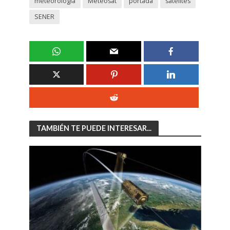
meteorologia
Meteosat
portada
satelites
SENER
TAMBIÉN TE PUEDE INTERESAR...