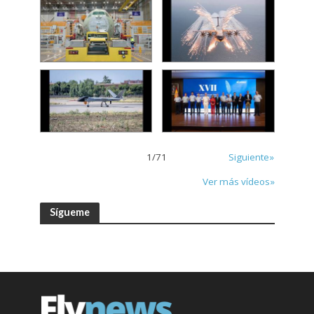
1
/
71
Siguiente»
Ver más vídeos»
Sígueme