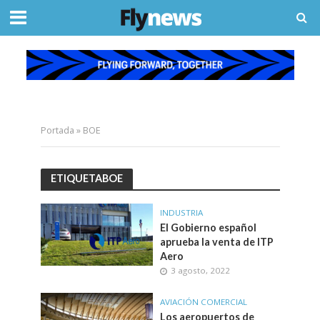
Portada
»
BOE
ETIQUETABOE
INDUSTRIA
El Gobierno español
aprueba la venta de ITP
Aero
3 agosto, 2022
AVIACIÓN COMERCIAL
Los aeropuertos de