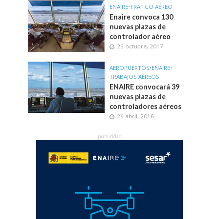
ENAIRE
•
TRAFICO AÉREO
Enaire convoca 130
nuevas plazas de
controlador aéreo
25 octubre, 2017
AEROPUERTOS
•
ENAIRE
•
TRABAJOS AÉREOS
ENAIRE convocará 39
nuevas plazas de
controladores aéreos
26 abril, 2016