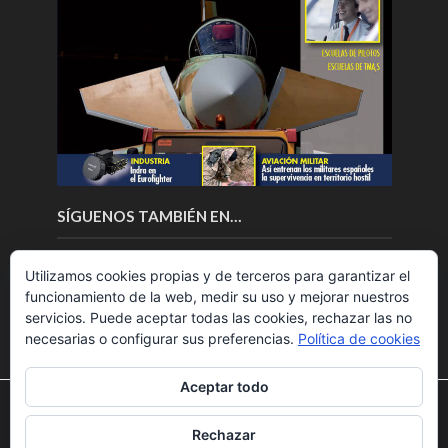
SÍGUENOS TAMBIÉN EN…
Utilizamos cookies propias y de terceros para garantizar el
funcionamiento de la web, medir su uso y mejorar nuestros
servicios. Puede aceptar todas las cookies, rechazar las no
necesarias o configurar sus preferencias.
Política de cookies
Aceptar todo
Utilizamos cookies para ofrecerte la mejor experiencia en
nuestra web.
Rechazar
Puedes aprender más sobre qué cookies utilizamos o
Copyright © 2018.Fly News.
Noticias aerospacial
/
Noticias