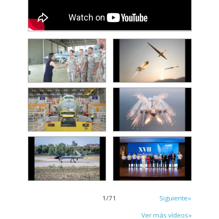
1
/
71
Siguiente»
Ver más vídeos»