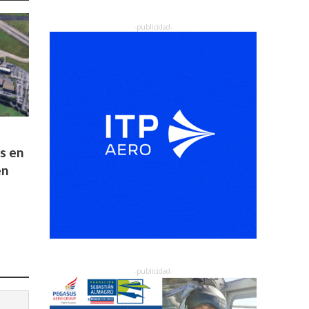
os en
en