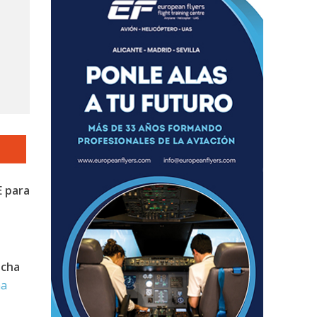
E para
u
echa
na