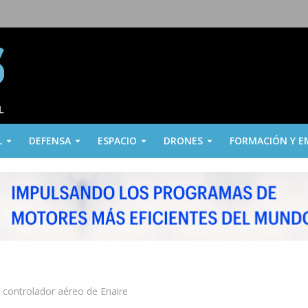
L
DEFENSA
ESPACIO
DRONES
FORMACIÓN Y E
e controlador aéreo de Enaire