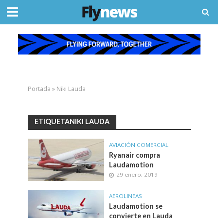
Portada
»
Niki Lauda
ETIQUETANIKI LAUDA
AVIACIÓN COMERCIAL
Ryanair compra
Laudamotion
29 enero, 2019
AEROLINEAS
Laudamotion se
convierte en Lauda