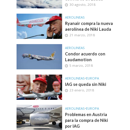
30 agosto, 2018
AEROLINEAS
Ryanair compra la nueva
aerolínea de Niki Lauda
21 marzo, 2018
AEROLINEAS
Condor acuerdo con
Laudamotion
5 marzo, 2018
AEROLINEAS
•
EUROPA
IAG se queda sin Niki
23 enero, 2018
AEROLINEAS
•
EUROPA
Problemas en Austria
para la compra de Niki
por IAG