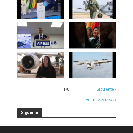
1
/
8
Siguiente»
Ver más vídeos»
Sígueme