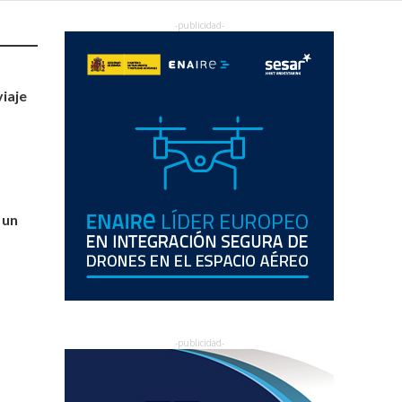
iaje
 un
s