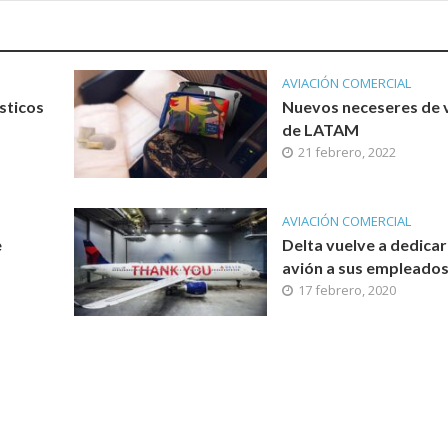
AVIACIÓN COMERCIAL
sticos
Nuevos neceseres de v
de LATAM
21 febrero, 2022
AVIACIÓN COMERCIAL
e
Delta vuelve a dedicar
avión a sus empleado
17 febrero, 2020