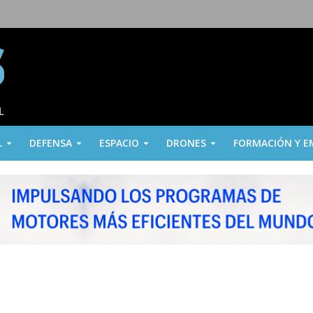
L
DEFENSA
ESPACIO
DRONES
FORMACIÓN Y E