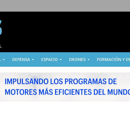
L
DEFENSA
ESPACIO
DRONES
FORMACIÓN Y E