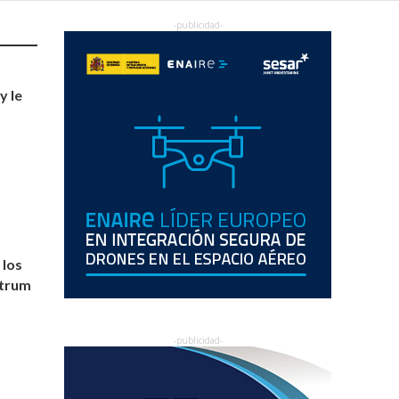
y le
 los
strum