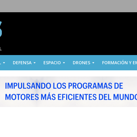
L
DEFENSA
ESPACIO
DRONES
FORMACIÓN Y E