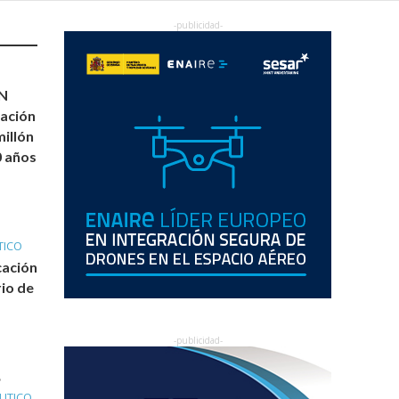
N
ación
millón
0 años
TICO
cación
io de
•
ÁUTICO