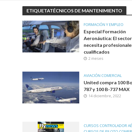
ETIQUETATÉCNICOS DE MANTENIMIENTO
FORMACIÓN Y EMPLEO
Especial Formación
Aeronáutica: El sector
necesita profesionale
cualificados
2 meses
AVIACIÓN COMERCIAL
United compra 100 Bo
787 y 100 B-737 MAX
14 diciembre, 2022
CURSOS CONTROLADOR A
CURSOS DE PILOTO COMER