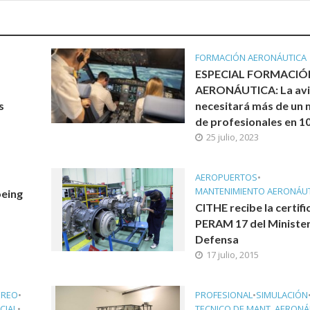
FORMACIÓN AERONÁUTICA
ESPECIAL FORMACIÓ
AERONÁUTICA: La avi
s
necesitará más de un 
de profesionales en 1
25 julio, 2023
AEROPUERTOS
•
MANTENIMIENTO AERONÁU
eing
CITHE recibe la certifi
PERAM 17 del Minister
Defensa
17 julio, 2015
ÉREO
•
PROFESIONAL
•
SIMULACIÓN
CIAL
•
TECNICO DE MANT. AERON