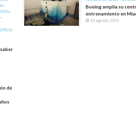
DO
•
Boeing amplia su cent
OTOS
•
entrenamiento en Mia
S
•
30 agosto, 2013
ÁUTICO
•
 saber
lón de
años