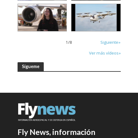
1
/
8
Siguiente»
Ver más vídeos»
Sígueme
Fly News, información