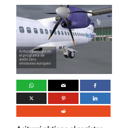
Aciturri participa en
el programa de
avión cero
emisiones europeo