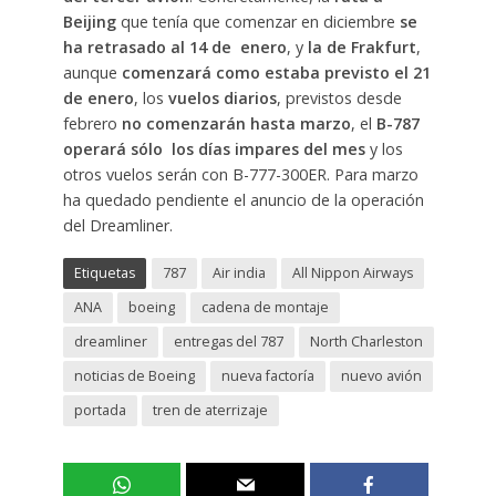
Beijing
que tenía que comenzar en diciembre
se
ha retrasado al 14 de enero
, y
la de Frakfurt
,
aunque
comenzará como estaba previsto el 21
de enero
, los
vuelos diarios
, previstos desde
febrero
no comenzarán hasta marzo
, el
B-787
operará sólo los días impares del mes
y los
otros vuelos serán con B-777-300ER. Para marzo
ha quedado pendiente el anuncio de la operación
del Dreamliner.
Etiquetas
787
Air india
All Nippon Airways
ANA
boeing
cadena de montaje
dreamliner
entregas del 787
North Charleston
noticias de Boeing
nueva factoría
nuevo avión
portada
tren de aterrizaje