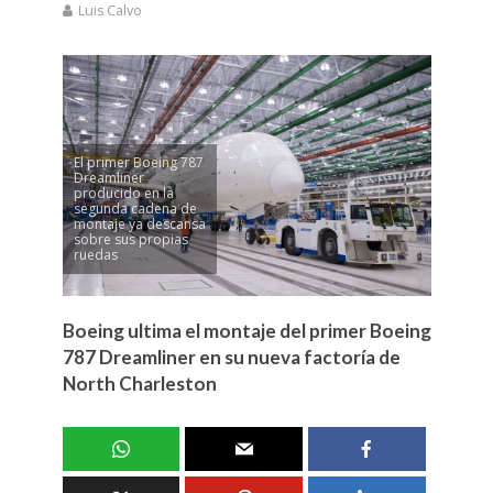
Luis Calvo
El primer Boeing 787
Dreamliner
producido en la
segunda cadena de
montaje ya descansa
sobre sus propias
ruedas
Boeing ultima el montaje del primer Boeing
787 Dreamliner en su nueva factoría de
North Charleston