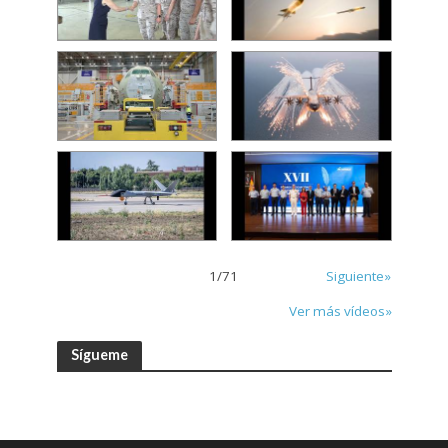
1
/
71
Siguiente»
Ver más vídeos»
Sígueme