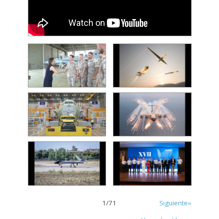
1
/
71
Siguiente»