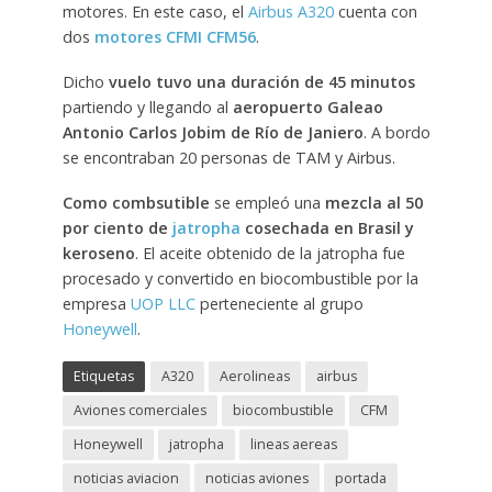
motores. En este caso, el
Airbus A320
cuenta con
dos
motores CFMI CFM56
.
Dicho
vuelo tuvo una duración de 45 minutos
partiendo y llegando al
aeropuerto Galeao
Antonio Carlos Jobim de Río de Janiero
. A bordo
se encontraban 20 personas de TAM y Airbus.
Como combsutible
se empleó una
mezcla al 50
por ciento de
jatropha
cosechada en Brasil y
keroseno
. El aceite obtenido de la jatropha fue
procesado y convertido en biocombustible por la
empresa
UOP LLC
perteneciente al grupo
Honeywell
.
Etiquetas
A320
Aerolineas
airbus
Aviones comerciales
biocombustible
CFM
Honeywell
jatropha
lineas aereas
noticias aviacion
noticias aviones
portada