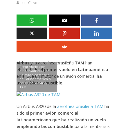
Luis Calvo
Airbus
y la aerolínea brasileña
TAM
han
Primr vuelo con
efectudado el
primer vuelo en Latinoamérica
biocombustible en
un avión comercial
en el que un motor de un avión comercial
ha
en Latinoamérica a
usado biocombustible
.
cargo de Airbus y
TAM
Un Airbus A320 de la
aerolínea brasileña TAM
ha
sido el
primer avión comercial
latinoamericano que ha realizado un vuelo
empleando biocombustible
para laimentar sus