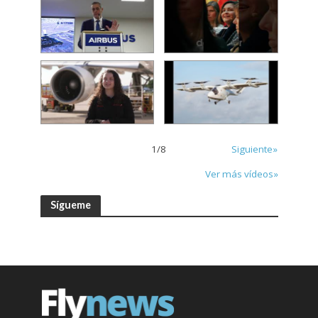
1
/
8
Siguiente»
Ver más vídeos»
Sígueme