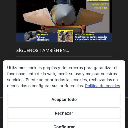
SÍGUENOS TAMBIÉN EN…
Utilizamos cookies propias y de terceros para garantizar el
funcionamiento de la web, medir su uso y mejorar nuestros
servicios. Puede aceptar todas las cookies, rechazar las no
necesarias o configurar sus preferencias.
Política de cookies
Aceptar todo
Utilizamos cookies para ofrecerte la mejor experiencia en
nuestra web.
Rechazar
Puedes aprender más sobre qué cookies utilizamos o
Copyright © 2018.Fly News.
Noticias aerospacial
/
Noticias
desactivarlas en los
ajustes
.
UAS aviación comercial
Configurar