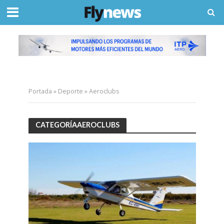
Portada
»
Deporte
»
Aeroclubs
CATEGORÍAAEROCLUBS