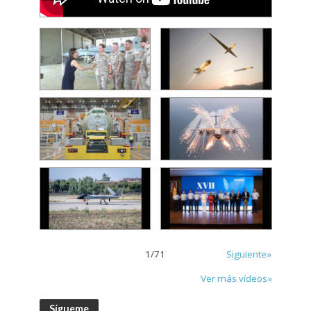
1
/
71
Siguiente»
Ver más vídeos»
Sígueme