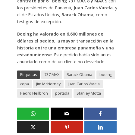
contrato por 61 Boeing 737 MAX 8 y MAX 9
con
los presidentes de Panamá,
Juan Carlos Varela
, y
el de Estados Unidos,
Barack Obama
, como
testigos de excepción.
Boeing ha valorado en 6.600 millones de
dólares el pedido
, la
mayor transacción en la
historia entre una empresa panameña y una
estadounidense
. Este pedido había sido antes
anunciado como de un cliente no desvelado.
Etiquetas
737 MAX
Barack Obama
boeing
copa
Jim McNerney
Juan Carlos Varela
Pedro Heilbron
portada
Stanley Motta