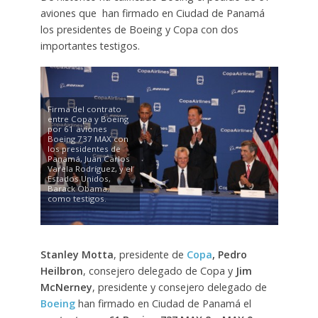
aviones que han firmado en Ciudad de Panamá
los presidentes de Boeing y Copa con dos
importantes testigos.
Firma del contrato
entre Copa y Boeing
por 61 aviones
Boeing 737 MAX con
los presidentes de
Panamá, Juan Carlos
Varela Rodríguez, y el
Estados Unidos,
Barack Obama,
como testigos.
Stanley Motta
, presidente de
Copa
,
Pedro
Heilbron
, consejero delegado de Copa y
Jim
McNerney
, presidente y consejero delegado de
Boeing
han firmado en Ciudad de Panamá el