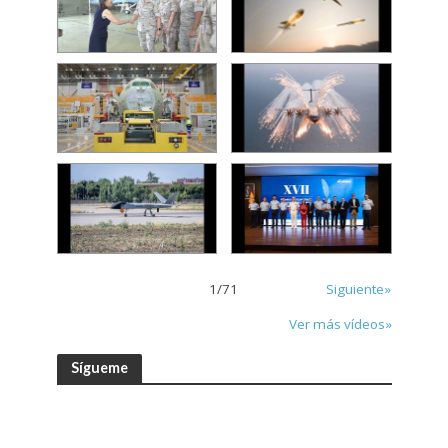
1
/
71
Siguiente»
Ver más vídeos»
Sígueme