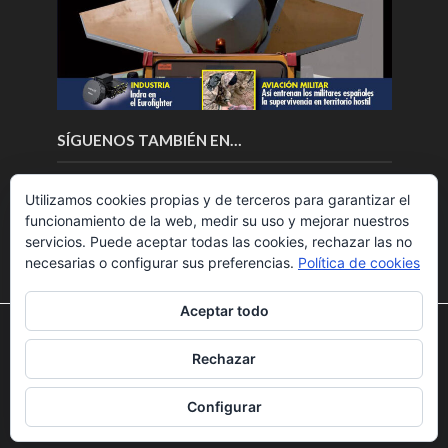
SÍGUENOS TAMBIÉN EN…
Utilizamos cookies propias y de terceros para garantizar el
funcionamiento de la web, medir su uso y mejorar nuestros
servicios. Puede aceptar todas las cookies, rechazar las no
necesarias o configurar sus preferencias.
Política de cookies
Aceptar todo
Utilizamos cookies para ofrecerte la mejor experiencia en
nuestra web.
Rechazar
Puedes aprender más sobre qué cookies utilizamos o
Copyright © 2018.Fly News.
Noticias aerospacial
/
Noticias
desactivarlas en los
ajustes
.
UAS aviación comercial
Configurar
Aceptar
Rechazar
Ajustes