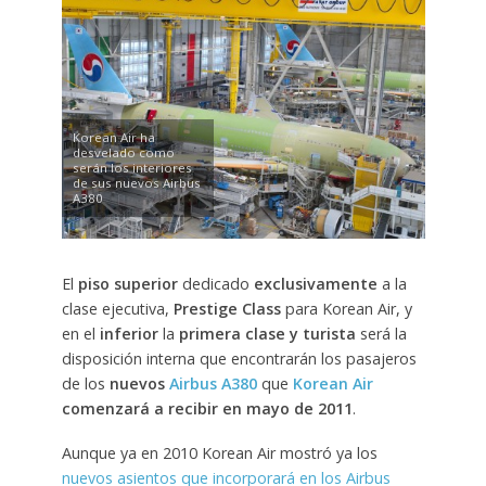
Korean Air ha
desvelado como
serán los interiores
de sus nuevos Airbus
A380
El
piso superior
dedicado
exclusivamente
a la
clase ejecutiva,
Prestige Class
para Korean Air, y
en el
inferior
la
primera clase y turista
será la
disposición interna que encontrarán los pasajeros
de los
nuevos
Airbus A380
que
Korean Air
comenzará a recibir en mayo de 2011
.
Aunque ya en 2010 Korean Air mostró ya los
nuevos asientos que incorporará en los Airbus