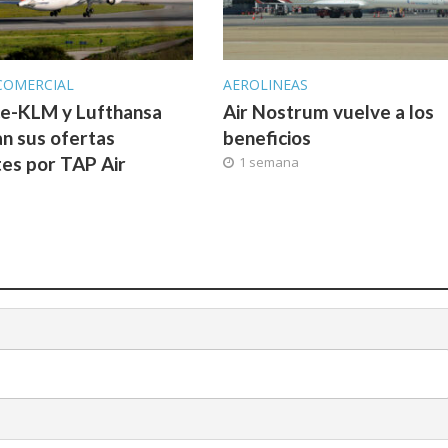
COMERCIAL
AEROLINEAS
ce-KLM y Lufthansa
Air Nostrum vuelve a los
n sus ofertas
beneficios
tes por TAP Air
1 semana
l
a