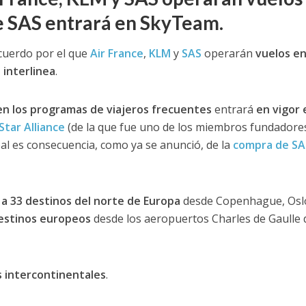
e SAS entrará en SkyTeam.
cuerdo por el que
Air France
,
KLM
y
SAS
operarán
vuelos e
 interlinea
.
 en los programas de viajeros frecuentes
entrará
en vigor e
Star Alliance
(de la que fue uno de los miembros fundadores
bal es consecuencia, como ya se anunció, de la
compra de SA
 a 33 destinos del norte de Europa
desde Copenhague, Osl
destinos europeos
desde los aeropuertos Charles de Gaulle 
s intercontinentales
.