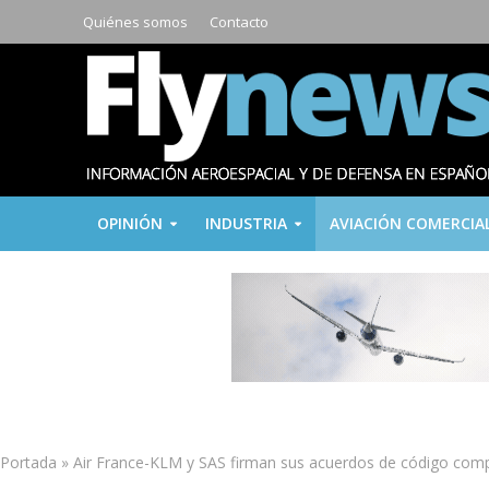
Quiénes somos
Contacto
OPINIÓN
INDUSTRIA
AVIACIÓN COMERCIA
Portada
»
Air France-KLM y SAS firman sus acuerdos de código com