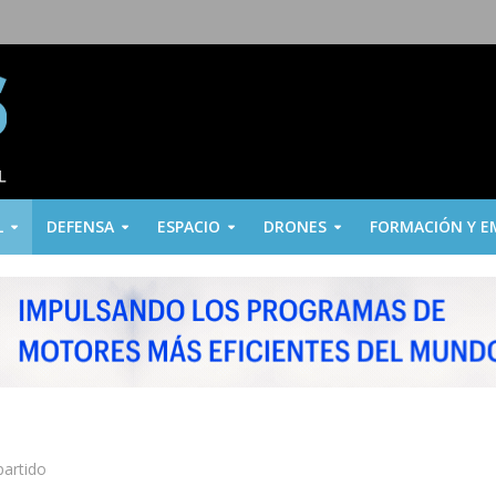
L
DEFENSA
ESPACIO
DRONES
FORMACIÓN Y E
partido