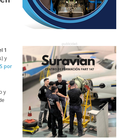
n
l 1
) y
S por
o y
de