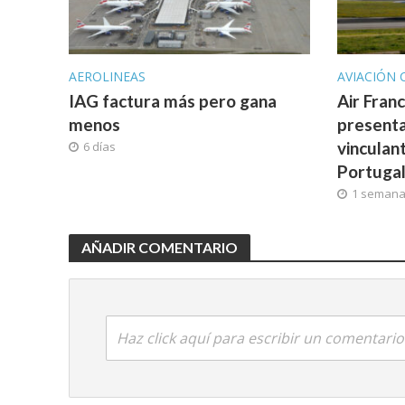
AEROLINEAS
AVIACIÓN 
IAG factura más pero gana
Air Fran
menos
presenta
vinculan
6 días
Portuga
1 seman
AÑADIR COMENTARIO
Haz click aquí para escribir un comentario