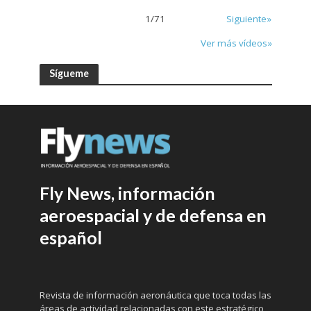
1
/
71
Siguiente»
Ver más vídeos»
Sígueme
Fly News, información
aeroespacial y de defensa en
español
Revista de información aeronáutica que toca todas las
áreas de actividad relacionadas con este estratégico