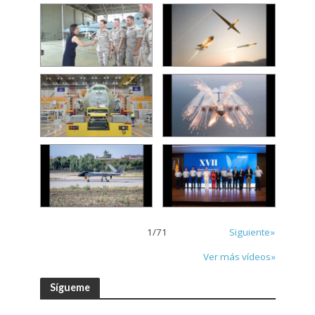
1
/
71
Siguiente»
Ver más vídeos»
Sígueme