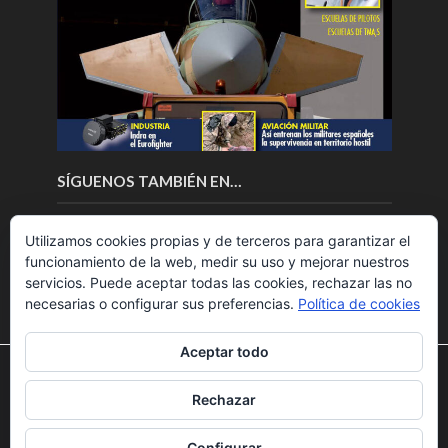
SÍGUENOS TAMBIÉN EN…
Utilizamos cookies propias y de terceros para garantizar el
funcionamiento de la web, medir su uso y mejorar nuestros
servicios. Puede aceptar todas las cookies, rechazar las no
necesarias o configurar sus preferencias.
Política de cookies
Aceptar todo
Utilizamos cookies para ofrecerte la mejor experiencia en
nuestra web.
Rechazar
Puedes aprender más sobre qué cookies utilizamos o
Copyright © 2018.Fly News.
Noticias aerospacial
/
Noticias
desactivarlas en los
ajustes
.
UAS aviación comercial
Configurar