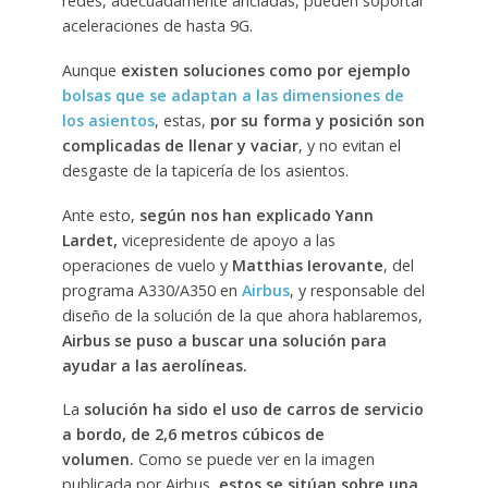
redes, adecuadamente ancladas, pueden soportar
aceleraciones de hasta 9G.
Aunque
existen soluciones como por ejemplo
bolsas que se adaptan a las dimensiones de
los asientos
, estas,
por su forma y posición son
complicadas de llenar y vaciar
, y no evitan el
desgaste de la tapicería de los asientos.
Ante esto,
según nos han explicado Yann
Lardet,
vicepresidente de apoyo a las
operaciones de vuelo y
Matthias Ierovante
, del
programa A330/A350 en
Airbus
, y responsable del
diseño de la solución de la que ahora hablaremos,
Airbus se puso a buscar una solución para
ayudar a las aerolíneas.
La
solución ha sido el uso de carros de servicio
a bordo, de 2,6 metros cúbicos de
volumen.
Como se puede ver en la imagen
publicada por Airbus,
estos se sitúan sobre una