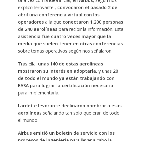
Una vez con la idea inicial, en
Airbus
, según nos
explicó Ierovante ,
convocaron el pasado 2 de
abril una conferencia virtual con los
operadores
a la que
conectaron 1.200 personas
de 240 aerolíneas
para recibir la información. Esta
a
sistencia fue cuatro veces mayor que la
media que suelen tener en otras conferencias
sobre temas operativos según nos señalaron.
Tras ella,
unas 140 de estas aerolíneas
mostraron su interés en adoptarla
, y unas
20
de todo el mundo ya están trabajando con
EASA para lograr la certificación necesaria
para implementarla.
Lardet e Ievorante declinaron nombrar a esas
aerolínea
s señalando tan solo que eran de todo
el mundo.
Airbus emitió un boletín de servicio con los
procesos de ingeniería
para llevar a cabo la