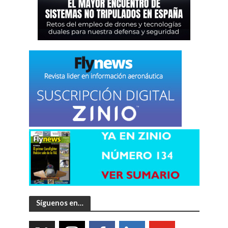
Síguenos en…