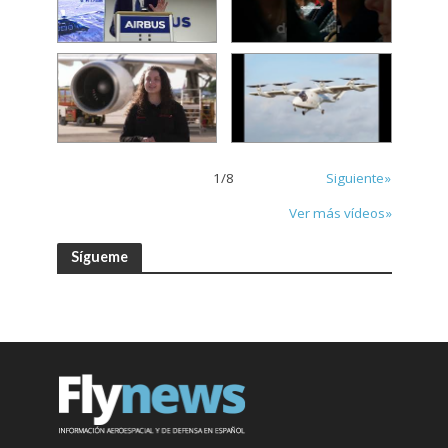
1
/
8
Siguiente»
Ver más vídeos»
Sígueme