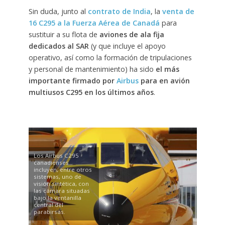
Sin duda, junto al
contrato de India
, la
venta de
16 C295 a la Fuerza Aérea de Canadá
para
sustituir a su flota de
aviones de ala fija
dedicados al SAR
(y que incluye el apoyo
operativo, así como la formación de tripulaciones
y personal de mantenimiento) ha sido
el más
importante firmado por
Airbus
para en avión
multiusos C295 en los últimos años
.
Los Airbus C295
canadienses
incluyen, entre otros
sistemas, uno de
visión sintética, con
las cámara situadas
bajo la ventanilla
central del
parabirsas.