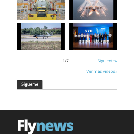
1
/
71
Siguiente»
Ver más vídeos»
Sígueme