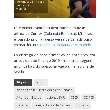
aeronaves SAR para
que sean más
visibles.
Este primer avión será
destinado a la base
aérea de Comox
(Columbia Británica). Mientras,
el pasado julio, la Fuerza Aérea de Canadá puso
en marcha un
concurso para bautizar el modelo
.
La
entrega de este primer avión está prevista
antes de que finalice 2019
, mientras el segundo
avión ya ha sido puesto en vuelo en la factoría de
Sevilla.
Etiquetas
airbus
aviones de la Fuerza Aérea de Canadá
Aviones militares
aviones SAR
C295
CC-195
Defensa
Fuerza Aérea de Canadá
portada