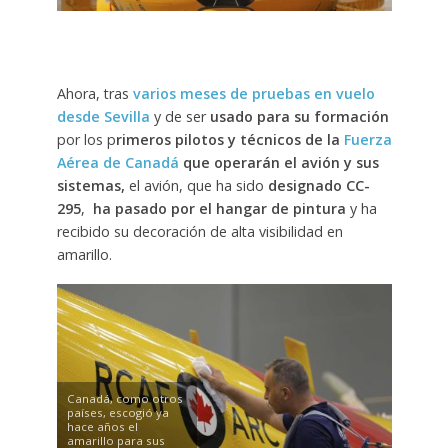
Ahora, tras
varios meses de pruebas en vuelo
desde Sevilla
y de ser
usado para su formación
por los p
rimeros pilotos y técnicos de la
Fuerza
Aérea de Canadá
que operarán el avión y sus
sistemas,
el avión, que ha sido
designado CC-
295
,
ha pasado por el hangar de pintura
y ha
recibido su decoración de alta visibilidad en
amarillo.
Canadá, como otros
países, escogió ya
hace años el
amarillo para sus