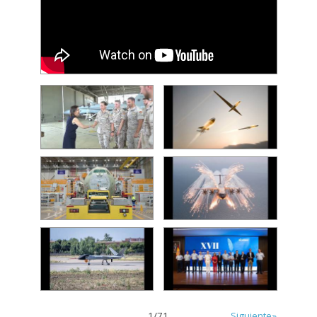
1
/
71
Siguiente»