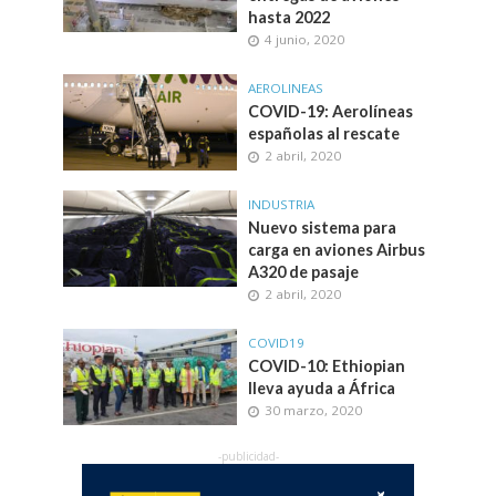
hasta 2022
4 junio, 2020
AEROLINEAS
COVID-19: Aerolíneas
españolas al rescate
2 abril, 2020
INDUSTRIA
Nuevo sistema para
carga en aviones Airbus
A320 de pasaje
2 abril, 2020
COVID19
COVID-10: Ethiopian
lleva ayuda a África
30 marzo, 2020