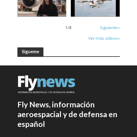
1
/
8
Siguiente»
Ver más vídeos»
Sígueme
Fly News, información
aeroespacial y de defensa en
español